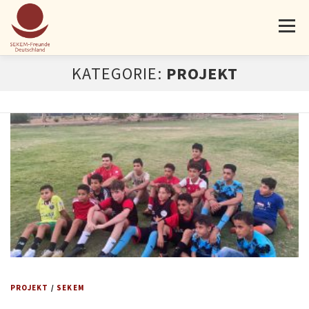
Menü
KATEGORIE:
PROJEKT
AKTUELLES
PROJEKTE
ÜBER UNS
MITMACHEN
SPENDEN
KONTAKT
PROJEKT
/
SEKEM