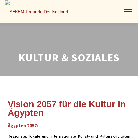
Menü
AKTUELLES
PROJEKTE
ÜBER UNS
MITMACHEN
KULTUR & SOZIALES
SPENDEN
KONTAKT
Vision 2057 für die Kultur in
Ägypten
Ägypten 2057:
Regionale, lokale und internationale Kunst- und Kulturaktivitäten