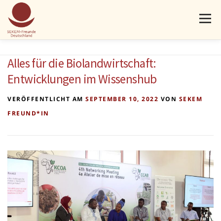
Menü
AKTUELLES
PROJEKTE
ÜBER UNS
MITMACHEN
Alles für die Biolandwirtschaft:
Entwicklungen im Wissenshub
SPENDEN
KONTAKT
VERÖFFENTLICHT AM
SEPTEMBER 10, 2022
VON
SEKEM
FREUND*IN