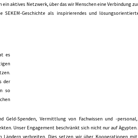
en ein aktives Netzwerk, über das wir Menschen eine Verbindung z
 SEKEM-Geschichte als inspirierendes und lösungsorientiert
at es
tigen
tzen.
s der
en so
ichen
nd Geld-Spenden, Vermittlung von Fachwissen und -personal,
ekten.
Unser Engagement beschränkt sich nicht nur auf Ägypten.
 Ländern verbreiten. Dies setzen wir über Kooperationen mit