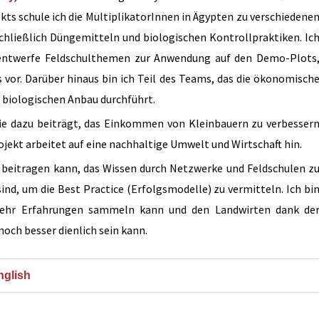
ekts schule ich die MultiplikatorInnen in Ägypten zu verschiedene
chließlich Düngemitteln und biologischen Kontrollpraktiken. Ic
, entwerfe Feldschulthemen zur Anwendung auf den Demo-Plots
 vor. Darüber hinaus bin ich Teil des Teams, das die ökonomisch
 biologischen Anbau durchführt.
 sie dazu beiträgt, das Einkommen von Kleinbauern zu verbesser
ojekt arbeitet auf eine nachhaltige Umwelt und Wirtschaft hin.
zu beitragen kann, das Wissen durch Netzwerke und Feldschulen z
ind, um die Best Practice (Erfolgsmodelle) zu vermitteln. Ich bi
 mehr Erfahrungen sammeln kann und den Landwirten dank de
och besser dienlich sein kann.
nglish