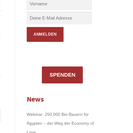
d
r
f
e
d
e
e
SPENDEN
d
,
News
Webinar: 250.000 Bio-Bauern für
Ägypten – der Weg der Economy of
Love