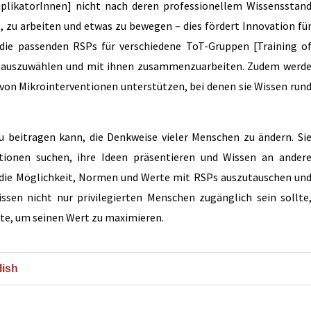
tiplikatorInnen] nicht nach deren professionellem Wissensstan
, zu arbeiten und etwas zu bewegen – dies fördert Innovation fü
, die passenden RSPs für verschiedene ToT-Gruppen [Training o
en] auszuwählen und mit ihnen zusammenzuarbeiten. Zudem werd
von Mikrointerventionen unterstützen, bei denen sie Wissen run
zu beitragen kann, die Denkweise vieler Menschen zu ändern. Si
ationen suchen, ihre Ideen präsentieren und Wissen an ander
 die Möglichkeit, Normen und Werte mit RSPs auszutauschen un
sen nicht nur privilegierten Menschen zugänglich sein sollte
lte, um seinen Wert zu maximieren.
lish