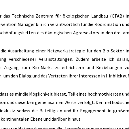
für das Technische Zentrum für ökologischen Landbau (CTAB) i
rvention Manager bin ich verantwortlich für die Koordination un
schöpfungsketten des ökologischen Agrarsektors in den drei a
.
ie Ausarbeitung einer Netzwerkstrategie für den Bio-Sektor i
ng verschiedener Veranstaltungen. Zudem arbeite ich daran
n Zugang zum Bio-Markt zu erleichtern und Beziehungen z
 um den Dialog und das Vertreten ihrer Interessen in Hinblick au
dass es mir die Möglichkeit bietet, Teil eines hochmotivierten un
ision und dieselben gemeinsamen Werte verfolgt. Der methodisch
 inklusiv, sodass die Beteiligten und ihr Engagement in große
 kontinentalen Ebene und darüber hinaus.
it unseren Netzwerkpartnern die Herausforderungen meistern un