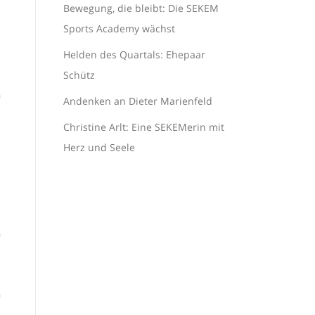
Bewegung, die bleibt: Die SEKEM
Sports Academy wächst
.
Helden des Quartals: Ehepaar
?
Schütz
n
Andenken an Dieter Marienfeld
Christine Arlt: Eine SEKEMerin mit
Herz und Seele
n
e
o
h
t