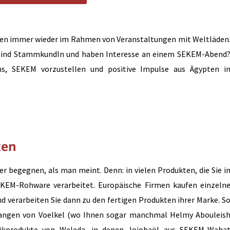
eren immer wieder im Rahmen von Veranstaltungen mit Weltläden
r sind StammkundIn und haben Interesse an einem SEKEM-Abend
ns, SEKEM vorzustellen und positive Impulse aus Ägypten i
ken
 begegnen, als man meint. Denn: in vielen Produkten, die Sie i
KEM-Rohware verarbeitet. Europäische Firmen kaufen einzeln
d verarbeiten Sie dann zu den fertigen Produkten ihrer Marke. S
rangen von Voelkel (wo Ihnen sogar manchmal Helmy Abouleis
ikprodukte von Weleda, in denen Jojobaöl aus SEKEM-Waha