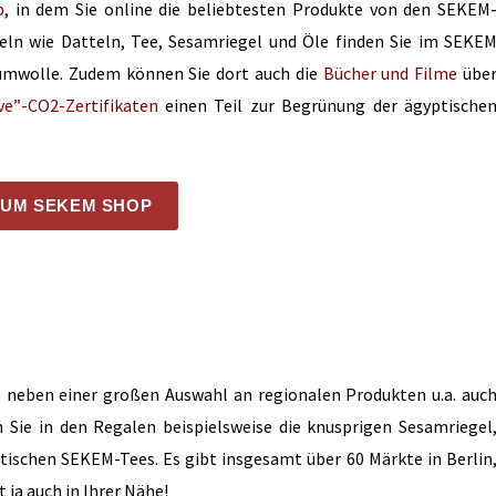
p
, in dem Sie online die beliebtesten Produkte von den SEKEM
n wie Datteln, Tee, Sesamriegel und Öle finden Sie im SEKE
umwolle. Zudem können Sie dort auch die
Bücher und Filme
übe
e”-CO2-Zertifikaten
einen Teil zur Begrünung der ägyptische
ZUM SEKEM SHOP
e neben einer großen Auswahl an regionalen Produkten u.a. auc
Sie in den Regalen beispielsweise die knusprigen Sesamriegel
tischen SEKEM-Tees. Es gibt insgesamt über 60 Märkte in Berlin
ja auch in Ihrer Nähe!