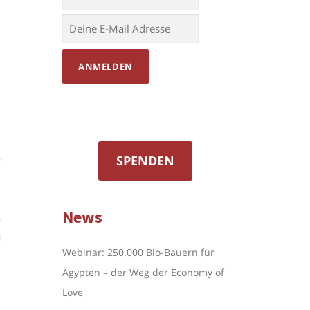
n
SPENDEN
t
e
News
h
d
Webinar: 250.000 Bio-Bauern für
Ägypten – der Weg der Economy of
Love