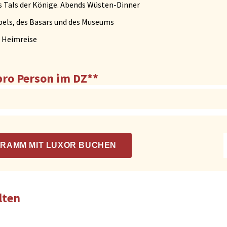
s Tals der Könige.
Abends Wüsten-Dinner
els, des Basars und des Museums
 Heimreise
pro Person im DZ**
RAMM MIT LUXOR BUCHEN
lten