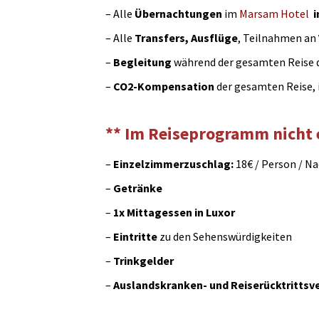
– Alle
Übernachtungen
im
Marsam Hotel
i
– Alle
Transfers, Ausflüge
, Teilnahmen an
–
Begleitung
während der gesamten Reise 
–
CO2-Kompensation
der gesamten Reise, i
** Im Reiseprogramm nicht 
–
Einzelzimmerzuschlag:
18€ / Person / N
–
Getränke
–
1x Mittagessen in Luxor
–
Eintritte
zu den Sehenswürdigkeiten
–
Trinkgelder
–
Auslandskranken- und Reiserücktrittsv