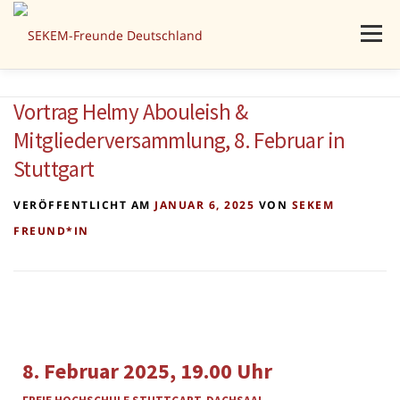
Menü
AKTUELLES
PROJEKTE
ÜBER UNS
MITMACHEN
Vortrag Helmy Abouleish &
Mitgliederversammlung, 8. Februar in
Stuttgart
SPENDEN
KONTAKT
VERÖFFENTLICHT AM
JANUAR 6, 2025
VON
SEKEM
FREUND*IN
8. Februar 2025, 19.00 Uhr