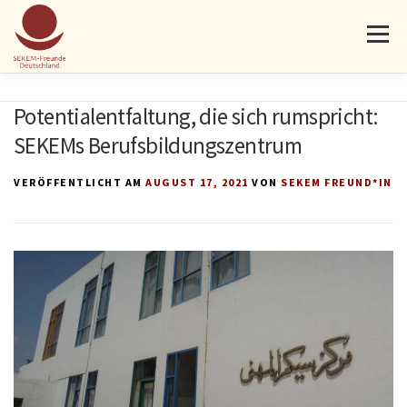
Menü
AKTUELLES
PROJEKTE
ÜBER UNS
MITMACHEN
Potentialentfaltung, die sich rumspricht:
SEKEMs Berufsbildungszentrum
SPENDEN
KONTAKT
VERÖFFENTLICHT AM
AUGUST 17, 2021
VON
SEKEM FREUND*IN