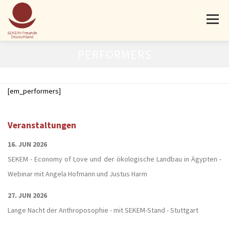
Menü
PERFORMERS
AKTUELLES
PROJEKTE
ÜBER UNS
MITMACHEN
[em_performers]
SPENDEN
KONTAKT
Veranstaltungen
16. JUN 2026
SEKEM - Economy of Love und der ökologische Landbau in Ägypten -
Webinar mit Angela Hofmann und Justus Harm
27. JUN 2026
Lange Nacht der Anthroposophie - mit SEKEM-Stand - Stuttgart