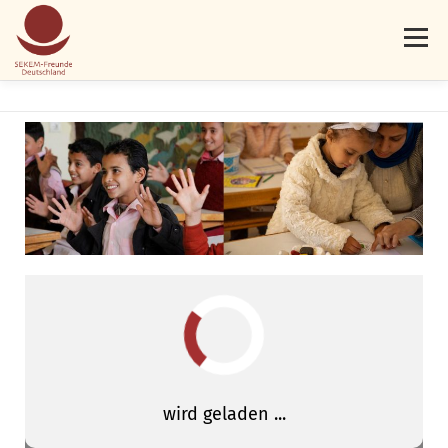
Menü
AKTUELLES
PROJEKTE
ÜBER UNS
MITMACHEN
SPENDEN
KONTAKT